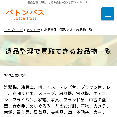
遺品整理で買取できるお品物一覧 - 水戸市 バトンパス
バトンパス
トップページ
Baton Pass
遺品整理
トップページ
お知らせ
遺品整理で買取できるお品物一覧
空き家整理
ご依頼の流れ
遺品整理で買取できるお品物一覧
料金表
実績紹介
お客様の声
2024.08.30
よくある質問
洗濯機、冷蔵庫、机、イス、テレビ台、ブラウン管テレ
店舗概要
ビ、布団まとめ、ストーブ、扇風機、電話機、エアコ
ン、フライパン、家電、家具、ブランド品、中古の食
お問い合わせ
器、食器棚、ぬいぐるみ、昔のお洋服、着物、カメラ、
古銭、貴金属、骨董品、美術品、車、不動産、カーナ