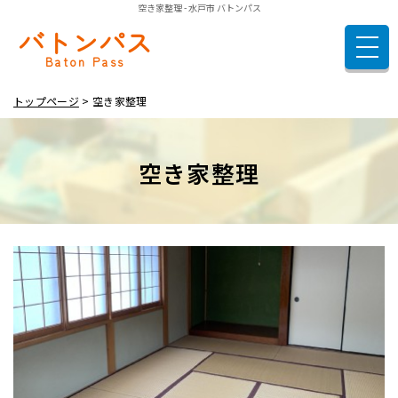
空き家整理 - 水戸市 バトンパス
バトンパス
トップページ
Baton Pass
遺品整理
トップページ
空き家整理
空き家整理
ご依頼の流れ
空き家整理
料金表
実績紹介
お客様の声
よくある質問
店舗概要
お問い合わせ